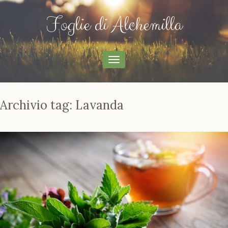
Foglie di Alchemilla
menu
di
navigazione
Archivio tag: Lavanda