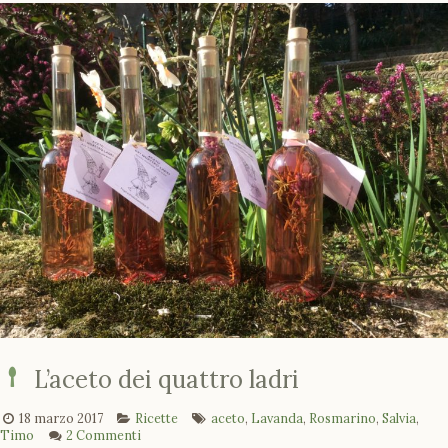
L’aceto dei quattro ladri
18 marzo 2017
Ricette
aceto
,
Lavanda
,
Rosmarino
,
Salvia
,
Timo
2 Commenti