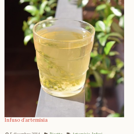
Infuso d’artemisia
5 dicembre 2014
Ricette
Artemisia
,
Infusi