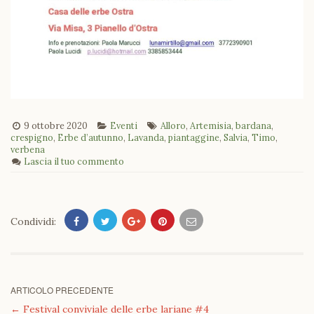
9 ottobre 2020
Eventi
Alloro
,
Artemisia
,
bardana
,
crespigno
,
Erbe d’autunno
,
Lavanda
,
piantaggine
,
Salvia
,
Timo
,
verbena
Lascia il tuo commento
Condividi:
ARTICOLO PRECEDENTE
←
Festival conviviale delle erbe lariane #4