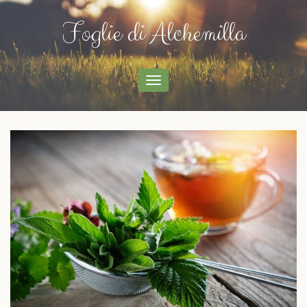
Foglie di Alchemilla
menu
di
navigazione