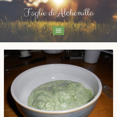
Foglie di Alchemilla
menu
di
navigazione