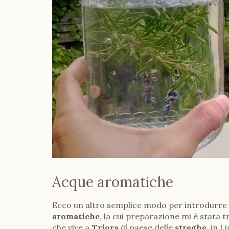
Acque aromatiche
Ecco un altro semplice modo per introdurre le e
aromatiche
, la cui preparazione mi è stata
che vive a
Triora
(il paese delle
streghe
, in L