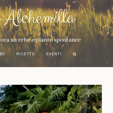
i Alchemilla
ncora su erbe e piante spontanee
BE
RICETTE
EVENTI