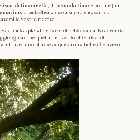
lissa
, di
limoncella
, di
lavanda
timo
e limone (un
osmarino,
di
achillea
… ma ci si può sbizzarrire
tatemi le vostre ricette.
accanto allo splendido fiore di echianacea. Non rende
iungo anche quella del tavolo al festival di
 si intravedono alcune acque aromatiche che avevo