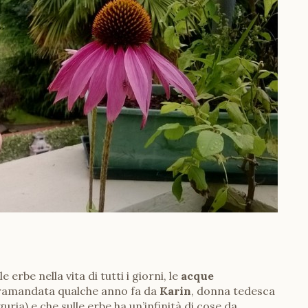
rbe nella vita di tutti i giorni, le
acque
 tramandata qualche anno fa da
Karin
, donna tedesca
iguria) e che sulle erbe ha un’infinità di cose da